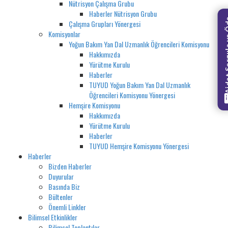
Nütrisyon Çalışma Grubu
Haberler Nütrisyon Grubu
Aidat Sorg
Çalışma Grupları Yönergesi
Komisyonlar
Yoğun Bakım Yan Dal Uzmanlık Öğrencileri Komisyonu
Hakkımızda
Yürütme Kurulu
Haberler
TUYUD Yoğun Bakım Yan Dal Uzmanlık
Öğrencileri Komisyonu Yönergesi
Hemşire Komisyonu
Hakkımızda
Yürütme Kurulu
Haberler
TUYUD Hemşire Komisyonu Yönergesi
Haberler
Bizden Haberler
Duyurular
Basında Biz
Bültenler
Önemli Linkler
Bilimsel Etkinlikler
Bilimsel Toplantılar