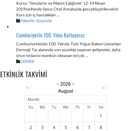
Kursu “Simülatör ve Maket Eşliğinde” 12-14 Nisan
2019tarihinde Spice Otel Antalya’da gerçekleştirilecektir.
Kurs için iç hastalıkları ...
Haberler-Duyurular
Cumhuriyetin 100. Yılını Kutluyoruz
Cumhuriyetimizin 100. Yılında Türk Yoğun Bakım Uzmanları
Derneği Tıp alanında son yüzyılda yaşanan gelişmeler, daha
önce tedavisi mümkün olmayan birçok ...
DERNEK
ETKİNLİK TAKVİMİ
<
2026
>
<
>
August
Month
Su
Mo
Tu
We
Th
Fr
Sa
1
2
3
4
5
6
7
8