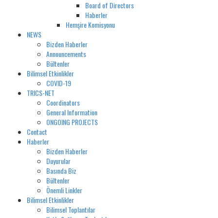
Board of Directors
Haberler
Hemşire Komisyonu
NEWS
Bizden Haberler
Announcements
Bültenler
Bilimsel Etkinlikler
COVID-19
TRICS-NET
Coordinators
General Information
ONGOING PROJECTS
Contact
Haberler
Bizden Haberler
Duyurular
Basında Biz
Bültenler
Önemli Linkler
Bilimsel Etkinlikler
Bilimsel Toplantılar