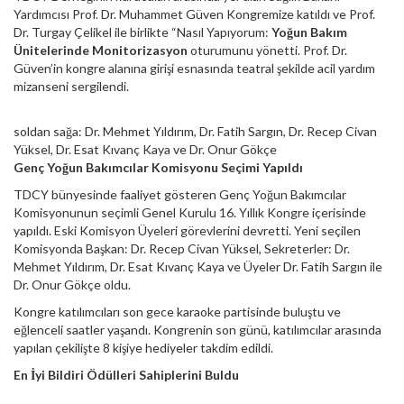
Yardımcısı Prof. Dr. Muhammet Güven Kongremize katıldı ve Prof.
Dr. Turgay Çelikel ile birlikte “Nasıl Yapıyorum:
Yoğun Bakım
Ünitelerinde Monitorizasyon
oturumunu yönetti. Prof. Dr.
Güven’in kongre alanına girişi esnasında teatral şekilde acil yardım
mizanseni sergilendi.
soldan sağa: Dr. Mehmet Yıldırım, Dr. Fatih Sargın, Dr. Recep Civan
Yüksel, Dr. Esat Kıvanç Kaya ve Dr. Onur Gökçe
Genç Yoğun Bakımcılar Komisyonu Seçimi Yapıldı
TDCY bünyesinde faaliyet gösteren Genç Yoğun Bakımcılar
Komisyonunun seçimli Genel Kurulu 16. Yıllık Kongre içerisinde
yapıldı. Eski Komisyon Üyeleri görevlerini devretti. Yeni seçilen
Komisyonda Başkan: Dr. Recep Civan Yüksel, Sekreterler: Dr.
Mehmet Yıldırım, Dr. Esat Kıvanç Kaya ve Üyeler Dr. Fatih Sargın ile
Dr. Onur Gökçe oldu.
Kongre katılımcıları son gece karaoke partisinde buluştu ve
eğlenceli saatler yaşandı. Kongrenin son günü, katılımcılar arasında
yapılan çekilişte 8 kişiye hediyeler takdim edildi.
En İyi Bildiri Ödülleri Sahiplerini Buldu