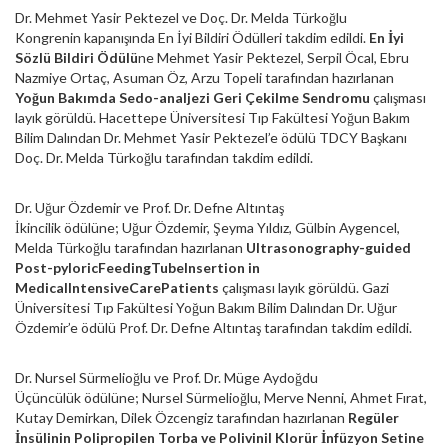
Dr. Mehmet Yasir Pektezel ve Doç. Dr. Melda Türkoğlu
Kongrenin kapanışında En İyi Bildiri Ödülleri takdim edildi.
En İyi
Sözlü Bildiri Ödülü
ne Mehmet Yasir Pektezel, Serpil Öcal, Ebru
Nazmiye Ortaç, Asuman Öz, Arzu Topeli tarafından hazırlanan
Yoğun Bakımda Sedo-analjezi Geri Çekilme Sendromu
çalışması
layık görüldü. Hacettepe Üniversitesi Tıp Fakültesi Yoğun Bakım
Bilim Dalından Dr. Mehmet Yasir Pektezel’e ödülü TDCY Başkanı
Doç. Dr. Melda Türkoğlu tarafından takdim edildi.
Dr. Uğur Özdemir ve Prof. Dr. Defne Altıntaş
İkincilik ödülüne; Uğur Özdemir, Şeyma Yıldız, Gülbin Aygencel,
Melda Türkoğlu tarafından hazırlanan
Ultrasonography-guided
Post-pyloricFeedingTubeInsertion in
MedicalIntensiveCarePatients
çalışması layık görüldü. Gazi
Üniversitesi Tıp Fakültesi Yoğun Bakım Bilim Dalından Dr. Uğur
Özdemir’e ödülü Prof. Dr. Defne Altıntaş tarafından takdim edildi.
Dr. Nursel Sürmelioğlu ve Prof. Dr. Müge Aydoğdu
Üçüncülük ödülüne; Nursel Sürmelioğlu, Merve Nenni, Ahmet Fırat,
Kutay Demirkan, Dilek Özcengiz tarafından hazırlanan
Regüler
İnsülinin Polipropilen Torba ve Polivinil Klorür İnfüzyon Setine