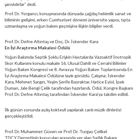
şanslıdırlar” dedi.
Prof. Dr. Yorgancı, konuşmasında dünyada çağdaş hekimlik sanat ve
biliminin gelişimi, erken Cumhuriyet dönemi üniversite yapısı, tıpta
uzmanlaşma ve yoğun bakım geçmişine ilişkin bilgiler verdi.
Prof. Dr. Defne Altıntaş ve Doç. Dr. İskender Kara
En İyi Araştırma Makalesi Ödülü
Yoğun Bakımda Septik Şoklu Erişkin Hastalarda Vazoaktif İnotropik
Skor Kullanımı konulu makale 16. Ulusal Dahili ve Cerrahi Bilimler
Yoğun Bakım Kongresi ve 8. Avrasya Yoğun Bakım Toplantısında En
İyi Araştırma Makalesi Ödülüne layık görüldü. Çalışma; İskender
Kara, Mehmet Sargın, Yeşim Şerife Bayraktar, Hatice Eyiol, İpek
Duman, Jale Bengi Çelik tarafından hazırlandı. Ödül, Kongre Başkanı
Prof. Dr. Defne Altıntaş tarafından İskender Kara’ya takdim edildi.
İlk günün sonunda açılış kokteyli yapılarak canlı müzik dinletisi
gerçekleştirildi.
Prof. Dr. Muhammet Güven ve Prof. Dr. Turgay Çelikel
TDCY Derneğinin kurucuları arasında yer alan Sağlık Bakanı