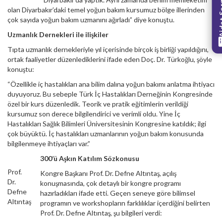
olan Diyarbakır’daki temel yoğun bakım kursumuz bölge illerinden
çok sayıda yoğun bakım uzmanını ağırladı” diye konuştu.
Uzmanlık Dernekleri ile ilişkiler
Tıpta uzmanlık dernekleriyle yıl içerisinde birçok iş birliği yapıldığını,
ortak faaliyetler düzenlediklerini ifade eden Doç. Dr. Türkoğlu, şöyle
konuştu:
“Özellikle iç hastalıkları ana bilim dalına yoğun bakımı anlatma ihtiyacı
duyuyoruz. Bu sebeple Türk İç Hastalıkları Derneğinin Kongresinde
özel bir kurs düzenledik. Teorik ve pratik eğitimlerin verildiği
kursumuz son derece bilgilendirici ve verimli oldu. Yine İç
Hastalıkları Sağlık Bilimleri Üniversitesinin Kongresine katıldık; ilgi
çok büyüktü. İç hastalıkları uzmanlarının yoğun bakım konusunda
bilgilenmeye ihtiyaçları var.”
300’ü Aşkın Katılım Sözkonusu
Prof.
Kongre Başkanı Prof. Dr. Defne Altıntaş, açılış
Dr.
konuşmasında, çok detaylı bir kongre programı
Defne
hazırladıkları ifade etti. Geçen seneye göre bilimsel
Altıntaş
programın ve workshopların farklılıklar içerdiğini belirten
Prof. Dr. Defne Altıntaş, şu bilgileri verdi: