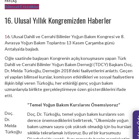
PAYLAŞ
Bilimsel Etkinlikler
16. Ulusal Yıllık Kongremizden Haberler
16. Ulusal Dahili ve Cerrahi Bilimler Yoğun Bakım Kongresi ve 8.
Avrasya Yoğun Bakım Toplantısı 13 Kasım Çarşamba günü
Antalya’da başladı.
Öğle saatinde başlayan Kongrenin açılış konuşmasını yapan Türk
Dahili ve Cerrahi Bilimler Yoğun Bakım Derneği (TDCY) Başkanı Doç.
Dr. Melda Türkoğlu, Derneğin 2018’deki faaliyetlerini anlattı. Geçen
yıl yapılan bilimsel kurslar, komisyon etkinlikleri ve sosyal faaliyetlere
ilişkin bilgi veren Türkoğlu, her etkinliği genç yoğun bakım
uzmanlarıyla birlikte gerçekleştirmeye özen gösterdiklerini ifade
etti.
“Temel Yoğun Bakım Kurslarını Önemsiyoruz”
Doç.
Doç. Dr. Türkoğlu, temel yoğun bakım kurslarını son
Aidat Sorg
Dr.
derece önemsediklerini belirterek, “Ülkemizde yoğun
Melda
bakım uzmanı sayısı çok yüksek olmadığı için bu kursları
Türkoğlu
sıklıkla tekrarlamak istiyoruz. Bu yıl bir kursumuzu
Diyarbakır’da yaptık. Aynı zamanda benim memleketim