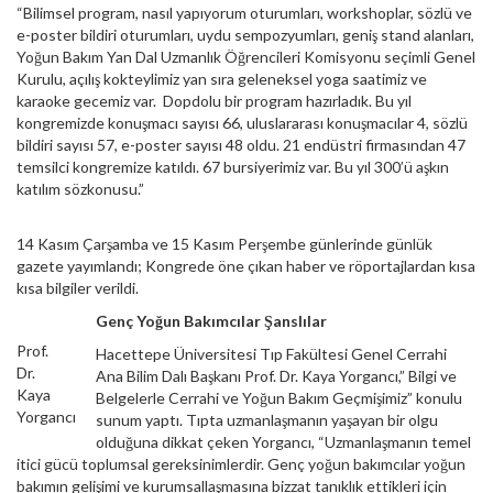
“Bilimsel program, nasıl yapıyorum oturumları, workshoplar, sözlü ve
e-poster bildiri oturumları, uydu sempozyumları, geniş stand alanları,
Yoğun Bakım Yan Dal Uzmanlık Öğrencileri Komisyonu seçimli Genel
Kurulu, açılış kokteylimiz yan sıra geleneksel yoga saatimiz ve
karaoke gecemiz var. Dopdolu bir program hazırladık. Bu yıl
kongremizde konuşmacı sayısı 66, uluslararası konuşmacılar 4, sözlü
bildiri sayısı 57, e-poster sayısı 48 oldu. 21 endüstri firmasından 47
temsilci kongremize katıldı. 67 bursiyerimiz var. Bu yıl 300’ü aşkın
katılım sözkonusu.”
14 Kasım Çarşamba ve 15 Kasım Perşembe günlerinde günlük
gazete yayımlandı; Kongrede öne çıkan haber ve röportajlardan kısa
kısa bilgiler verildi.
Genç Yoğun Bakımcılar Şanslılar
Prof.
Hacettepe Üniversitesi Tıp Fakültesi Genel Cerrahi
Dr.
Ana Bilim Dalı Başkanı Prof. Dr. Kaya Yorgancı,” Bilgi ve
Kaya
Belgelerle Cerrahi ve Yoğun Bakım Geçmişimiz” konulu
Yorgancı
sunum yaptı. Tıpta uzmanlaşmanın yaşayan bir olgu
olduğuna dikkat çeken Yorgancı, “Uzmanlaşmanın temel
itici gücü toplumsal gereksinimlerdir. Genç yoğun bakımcılar yoğun
bakımın gelişimi ve kurumsallaşmasına bizzat tanıklık ettikleri için