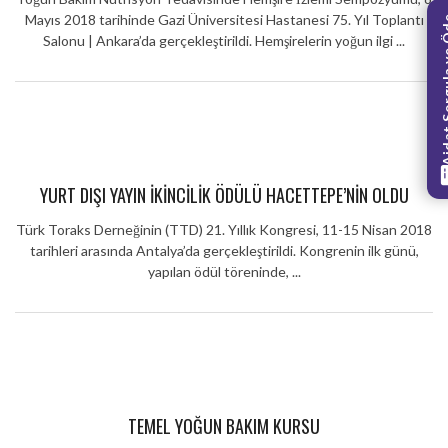
Mayıs 2018 tarihinde Gazi Üniversitesi Hastanesi 75. Yıl Toplantı
Aidat Sorg
Salonu | Ankara’da gerçekleştirildi. Hemşirelerin yoğun ilgi ...
YURT DIŞI YAYIN İKINCILIK ÖDÜLÜ HACETTEPE’NIN OLDU
Türk Toraks Derneğinin (TTD) 21. Yıllık Kongresi, 11-15 Nisan 2018
tarihleri arasında Antalya’da gerçekleştirildi. Kongrenin ilk günü,
yapılan ödül töreninde, ...
TEMEL YOĞUN BAKIM KURSU