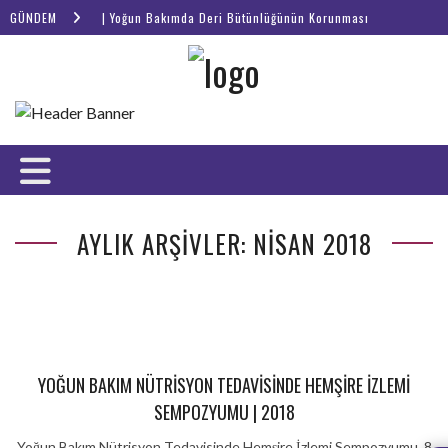
GÜNDEM
Webinar | Yoğun Bakımda Deri Bütünlüğünün Korunması
AYLIK ARŞIVLER: NISAN 2018
YOĞUN BAKIM NÜTRISYON TEDAVISINDE HEMŞIRE İZLEMI
SEMPOZYUMU | 2018
Yoğun Bakım Nütrisyon Tedavisinde Hemşire İzlemi Sempozyumu, 8